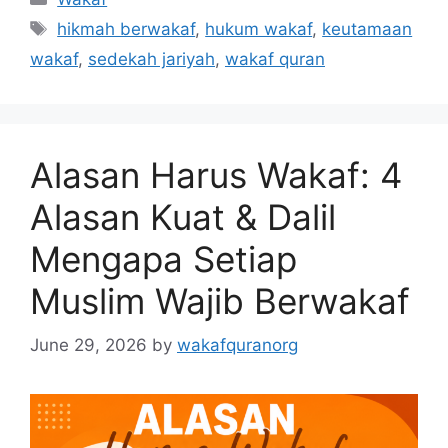
Tags
hikmah berwakaf
,
hukum wakaf
,
keutamaan
wakaf
,
sedekah jariyah
,
wakaf quran
Alasan Harus Wakaf: 4
Alasan Kuat & Dalil
Mengapa Setiap
Muslim Wajib Berwakaf
June 29, 2026
by
wakafquranorg