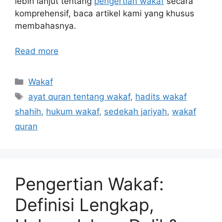
lebih lanjut tentang
pengertian wakaf
secara
komprehensif, baca artikel kami yang khusus
membahasnya.
Read more
Categories
Wakaf
Tags
ayat quran tentang wakaf
,
hadits wakaf
shahih
,
hukum wakaf
,
sedekah jariyah
,
wakaf
quran
Pengertian Wakaf:
Definisi Lengkap,