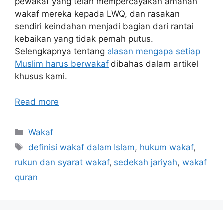
pewakaf yang telah mempercayakan amanah
wakaf mereka kepada LWQ, dan rasakan
sendiri keindahan menjadi bagian dari rantai
kebaikan yang tidak pernah putus.
Selengkapnya tentang
alasan mengapa setiap
Muslim harus berwakaf
dibahas dalam artikel
khusus kami.
Read more
Categories
Wakaf
Tags
definisi wakaf dalam Islam
,
hukum wakaf
,
rukun dan syarat wakaf
,
sedekah jariyah
,
wakaf
quran