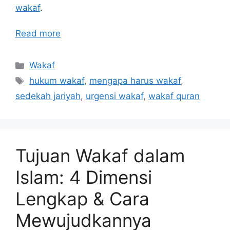
wakaf
.
Read more
Categories
Wakaf
Tags
hukum wakaf
,
mengapa harus wakaf
,
sedekah jariyah
,
urgensi wakaf
,
wakaf quran
Tujuan Wakaf dalam
Islam: 4 Dimensi
Lengkap & Cara
Mewujudkannya