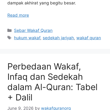
dampak akhirat yang begitu besar.
Read more
Categories
Sebar Wakaf Quran
Tags
hukum wakaf
,
sedekah jariyah
,
wakaf quran
Perbedaan Wakaf,
Infaq dan Sedekah
dalam Al-Quran: Tabel
+ Dalil
June 9, 2026
by
wakafquranorg