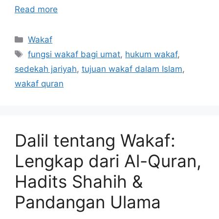
Read more
Categories
Wakaf
Tags
fungsi wakaf bagi umat
,
hukum wakaf
,
sedekah jariyah
,
tujuan wakaf dalam Islam
,
wakaf quran
Dalil tentang Wakaf:
Lengkap dari Al-Quran,
Hadits Shahih &
Pandangan Ulama