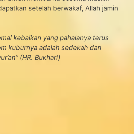
dapatkan setelah berwakaf, Allah jamin
amal kebaikan yang pahalanya terus
lam kuburnya adalah sedekah dan
r’an” (HR. Bukhari)