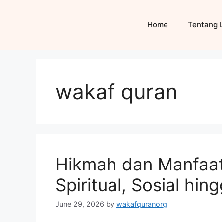
Skip
to
Home
Tentang 
content
wakaf quran
Hikmah dan Manfaat
Spiritual, Sosial hi
June 29, 2026
by
wakafquranorg