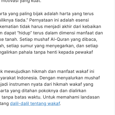
otivasi yang kuat.
rta yang paling bijak adalah harta yang terus
iknya tiada.” Pernyataan ini adalah esensi
ematian tidak harus menjadi akhir dari kebaikan
m dapat “hidup” terus dalam dimensi manfaat dan
ke tanah. Setiap mushaf Al-Quran yang dibaca,
ah, setiap sumur yang menyegarkan, dan setiap
lirkan pahala tanpa henti kepada pewakaf
uk mewujudkan hikmah dan manfaat wakaf ini
asyarakat Indonesia. Dengan menyalurkan mushaf
jadi instrumen nyata dari hikmah wakaf yang
arta yang ditahan pokoknya dan dialirkan
n tanpa batas waktu. Untuk memahami landasan
ntang
dalil-dalil tentang wakaf
.