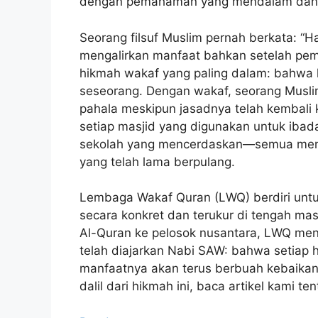
dengan pemahaman yang mendalam dan m
Seorang filsuf Muslim pernah berkata: “Ha
mengalirkan manfaat bahkan setelah pemil
hikmah wakaf yang paling dalam: bahwa k
seseorang. Dengan wakaf, seorang Musli
pahala meskipun jasadnya telah kembali 
setiap masjid yang digunakan untuk ibad
sekolah yang mencerdaskan—semua menga
yang telah lama berpulang.
Lembaga Wakaf Quran (LWQ) berdiri unt
secara konkret dan terukur di tengah m
Al-Quran ke pelosok nusantara, LWQ men
telah diajarkan Nabi SAW: bahwa setiap h
manfaatnya akan terus berbuah kebaika
dalil dari hikmah ini, baca artikel kami te