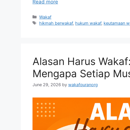
Read more
Categories
Wakaf
Tags
hikmah berwakaf
,
hukum wakaf
,
keutamaan w
Alasan Harus Wakaf: 
Mengapa Setiap Mus
June 29, 2026
by
wakafquranorg