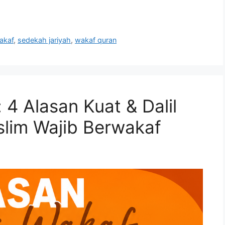
akaf
,
sedekah jariyah
,
wakaf quran
4 Alasan Kuat & Dalil
lim Wajib Berwakaf