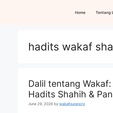
Skip
to
Home
Tentang 
content
hadits wakaf sha
Dalil tentang Wakaf:
Hadits Shahih & Pa
June 29, 2026
by
wakafquranorg