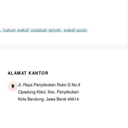
h
,
hukum wakaf
,
sedekah jariyah
,
wakaf quran
ALAMAT KANTOR
Jl. Raya Panyileukan Ruko G No.9
Cipadung Kidul, Kec. Panyileukan
Kota Bandung, Jawa Barat 40614