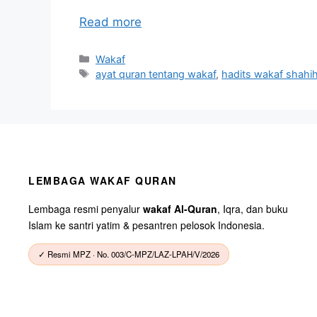
Read more
Categories
Wakaf
Tags
ayat quran tentang wakaf
,
hadits wakaf shahi
LEMBAGA WAKAF QURAN
Lembaga resmi penyalur
wakaf Al-Quran
, Iqra, dan buku
Islam ke santri yatim & pesantren pelosok Indonesia.
✓ Resmi MPZ · No. 003/C-MPZ/LAZ-LPAH/V/2026