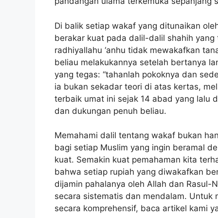
pandangan ulama terkemuka sepanjang se
Di balik setiap wakaf yang ditunaikan ol
berakar kuat pada dalil-dalil shahih yan
radhiyallahu ‘anhu tidak mewakafkan tan
beliau melakukannya setelah bertanya 
yang tegas: “tahanlah pokoknya dan sedek
ia bukan sekadar teori di atas kertas, m
terbaik umat ini sejak 14 abad yang lalu
dan dukungan penuh beliau.
Memahami dalil tentang wakaf bukan han
bagi setiap Muslim yang ingin beramal 
kuat. Semakin kuat pemahaman kita terha
bahwa setiap rupiah yang diwakafkan ben
dijamin pahalanya oleh Allah dan Rasul-Nya
secara sistematis dan mendalam. Untuk 
secara komprehensif, baca artikel kami