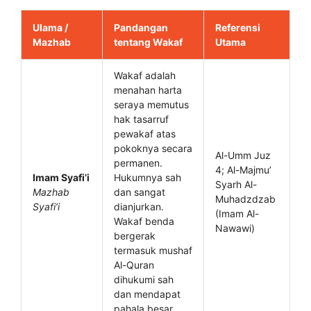
Ulama /
Pandangan
Referensi
Mazhab
tentang Wakaf
Utama
Wakaf adalah
menahan harta
seraya memutus
hak tasarruf
pewakaf atas
pokoknya secara
Al-Umm Juz
permanen.
4; Al-Majmu’
Imam Syafi’i
Hukumnya sah
Syarh Al-
Mazhab
dan sangat
Muhadzdzab
Syafi’i
dianjurkan.
(Imam Al-
Wakaf benda
Nawawi)
bergerak
termasuk mushaf
Al-Quran
dihukumi sah
dan mendapat
pahala besar.