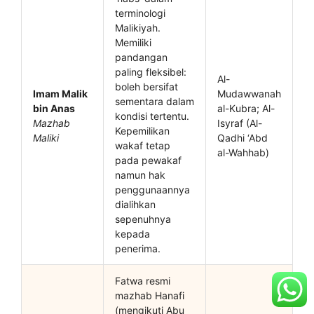
terminologi
Malikiyah.
Memiliki
pandangan
paling fleksibel:
Al-
boleh bersifat
Imam Malik
Mudawwanah
sementara dalam
bin Anas
al-Kubra; Al-
kondisi tertentu.
Mazhab
Isyraf (Al-
Kepemilikan
Maliki
Qadhi ‘Abd
wakaf tetap
al-Wahhab)
pada pewakaf
namun hak
penggunaannya
dialihkan
sepenuhnya
kepada
penerima.
Fatwa resmi
mazhab Hanafi
(mengikuti Abu