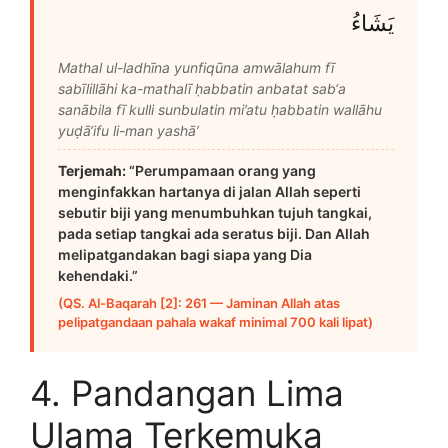
يَشَاءُ
Mathal ul-ladhīna yunfiqūna amwālahum fī
sabīlillāhi ka-mathalī ḥabbatin anbatat sab‘a
sanābila fī kulli sunbulatin mi’atu ḥabbatin wallāhu
yuḍā‘ifu li-man yashā’
Terjemah:
“Perumpamaan orang yang
menginfakkan hartanya di jalan Allah seperti
sebutir biji yang menumbuhkan tujuh tangkai,
pada setiap tangkai ada seratus biji. Dan Allah
melipatgandakan bagi siapa yang Dia
kehendaki.”
(QS. Al-Baqarah [2]: 261 — Jaminan Allah atas
pelipatgandaan pahala wakaf minimal 700 kali lipat)
4. Pandangan Lima
Ulama Terkemuka