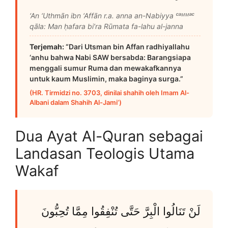
‘An ‘Uthmān ibn ‘Affān r.a. anna an-Nabiyya ᶜᵃᴹᴹᵃᶜ
qāla: Man ḥafara bi’ra Rūmata fa-lahu al-janna
Terjemah:
“Dari Utsman bin Affan radhiyallahu
‘anhu bahwa Nabi SAW bersabda: Barangsiapa
menggali sumur Ruma dan mewakafkannya
untuk kaum Muslimin, maka baginya surga.”
(HR. Tirmidzi no. 3703, dinilai shahih oleh Imam Al-
Albani dalam Shahih Al-Jami’)
Dua Ayat Al-Quran sebagai
Landasan Teologis Utama
Wakaf
لَنْ تَنَالُوا الْبِرَّ حَتَّى تُنْفِقُوا مِمَّا تُحِبُّونَ