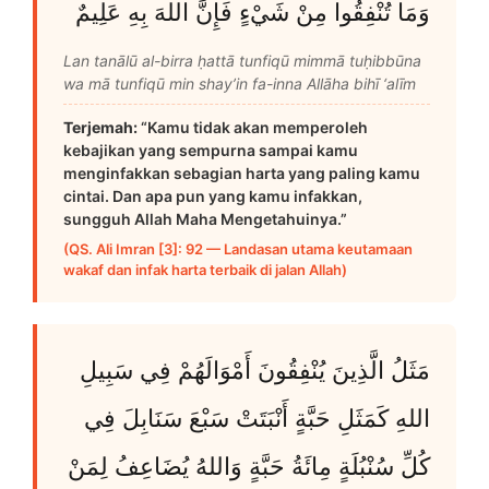
وَمَا تُنْفِقُوا مِنْ شَيْءٍ فَإِنَّ اللهَ بِهِ عَلِيمٌ
Lan tanālū al-birra ḥattā tunfiqū mimmā tuḥibbūna
wa mā tunfiqū min shay’in fa-inna Allāha bihī ‘alīm
Terjemah:
“Kamu tidak akan memperoleh
kebajikan yang sempurna sampai kamu
menginfakkan sebagian harta yang paling kamu
cintai. Dan apa pun yang kamu infakkan,
sungguh Allah Maha Mengetahuinya.”
(QS. Ali Imran [3]: 92 — Landasan utama keutamaan
wakaf dan infak harta terbaik di jalan Allah)
مَثَلُ الَّذِينَ يُنْفِقُونَ أَمْوَالَهُمْ فِي سَبِيلِ
اللهِ كَمَثَلِ حَبَّةٍ أَنْبَتَتْ سَبْعَ سَنَابِلَ فِي
كُلِّ سُنْبُلَةٍ مِائَةُ حَبَّةٍ وَاللهُ يُضَاعِفُ لِمَنْ