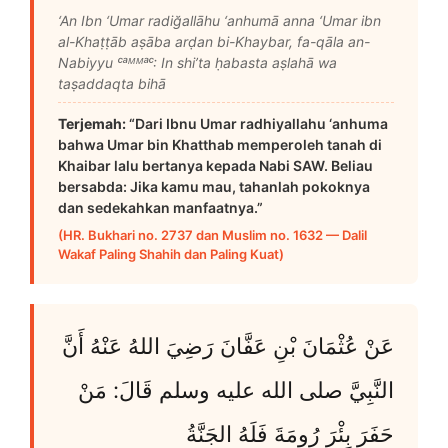
‘An Ibn ‘Umar radiğallāhu ‘anhumā anna ‘Umar ibn
al-Khaṭṭāb aṣāba arḍan bi-Khaybar, fa-qāla an-
Nabiyyu ᶜᵃᴹᴹᵃᶜ: In shi’ta ḥabasta aṣlahā wa
taṣaddaqta bihā
Terjemah:
“Dari Ibnu Umar radhiyallahu ‘anhuma
bahwa Umar bin Khatthab memperoleh tanah di
Khaibar lalu bertanya kepada Nabi SAW. Beliau
bersabda: Jika kamu mau, tahanlah pokoknya
dan sedekahkan manfaatnya.”
(HR. Bukhari no. 2737 dan Muslim no. 1632 — Dalil
Wakaf Paling Shahih dan Paling Kuat)
عَنْ عُثْمَانَ بْنِ عَفَّانَ رَضِيَ اللهُ عَنْهُ أَنَّ
النَّبِيَّ صلى الله عليه وسلم قَالَ: مَنْ
حَفَرَ بِئْرَ رُومَةَ فَلَهُ الجَنَّةُ