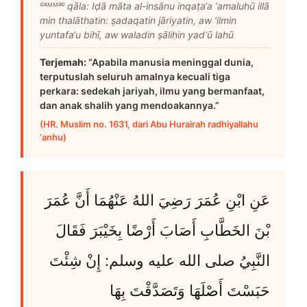
ᶜᵃᴹᴹᵃᶜ qāla: Iḍā māta al-insānu inqaṭa‘a ‘amaluhū illā
min thalāthatin: ṣadaqatin jāriyatin, aw ‘ilmin
yuntafa‘u bihī, aw waladin ṣāliḥin yad‘ū lahū
Terjemah:
“Apabila manusia meninggal dunia,
terputuslah seluruh amalnya kecuali tiga
perkara: sedekah jariyah, ilmu yang bermanfaat,
dan anak shalih yang mendoakannya.”
(HR. Muslim no. 1631, dari Abu Hurairah radhiyallahu
‘anhu)
عَنِ ابْنِ عُمَرَ رَضِيَ اللهُ عَنْهُمَا أَنَّ عُمَرَ
بْنَ الخَطَّابِ أَصَابَ أَرْضًا بِخَيْبَرَ فَقَالَ
النَّبِيُ صلى الله عليه وسلم: إِنْ شِئْتَ
حَبَسْتَ أَصْلَهَا وَتَصَدَّقْتَ بِهَا