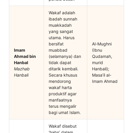
Wakaf adalah
ibadah sunnah
muakkadah
yang sangat
utama. Harus
bersifat
Al-Mughni
Imam
muabbad
(Ibnu
Ahmad bin
(selamanya) dan
Qudamah,
Hanbal
tidak dapat
murid
Mazhab
ditarik kembali.
Hanbali);
Hanbali
Secara khusus
Masa’il al-
mendorong
Imam Ahmad
wakaf harta
produktif agar
manfaatnya
terus mengalir
bagi umat Islam.
Wakaf disebut
‘habs’ dalam