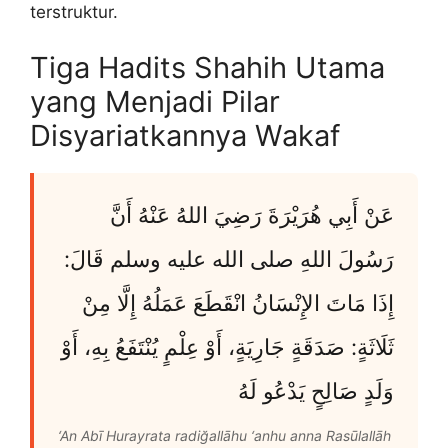
terstruktur.
Tiga Hadits Shahih Utama
yang Menjadi Pilar
Disyariatkannya Wakaf
عَنْ أَبِي هُرَيْرَةَ رَضِيَ اللهُ عَنْهُ أَنَّ
رَسُولَ اللهِ صلى الله عليه وسلم قَالَ:
إِذَا مَاتَ الإِنْسَانُ انْقَطَعَ عَمَلُهُ إِلَّا مِنْ
ثَلَاثَةٍ: صَدَقَةٍ جَارِيَةٍ، أَوْ عِلْمٍ يُنْتَفَعُ بِهِ، أَوْ
وَلَدٍ صَالِحٍ يَدْعُو لَهُ
‘An Abī Hurayrata radiğallāhu ‘anhu anna Rasūlallāh