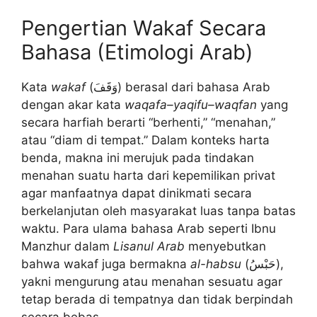
Pengertian Wakaf Secara
Bahasa (Etimologi Arab)
Kata
wakaf
(وَقَفَ) berasal dari bahasa Arab
dengan akar kata
waqafa–yaqifu–waqfan
yang
secara harfiah berarti “berhenti,” “menahan,”
atau “diam di tempat.” Dalam konteks harta
benda, makna ini merujuk pada tindakan
menahan suatu harta dari kepemilikan privat
agar manfaatnya dapat dinikmati secara
berkelanjutan oleh masyarakat luas tanpa batas
waktu. Para ulama bahasa Arab seperti Ibnu
Manzhur dalam
Lisanul Arab
menyebutkan
bahwa wakaf juga bermakna
al-habsu
(حَبْسُ),
yakni mengurung atau menahan sesuatu agar
tetap berada di tempatnya dan tidak berpindah
secara bebas.