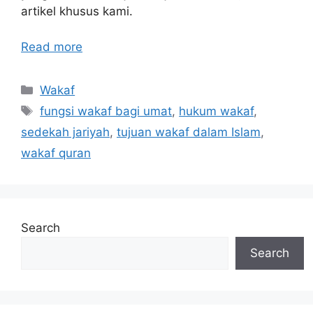
artikel khusus kami.
Read more
Categories
Wakaf
Tags
fungsi wakaf bagi umat
,
hukum wakaf
,
sedekah jariyah
,
tujuan wakaf dalam Islam
,
wakaf quran
Search
Search