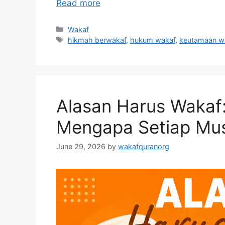
Read more
Categories
Wakaf
Tags
hikmah berwakaf
,
hukum wakaf
,
keutamaan w
Alasan Harus Wakaf: 
Mengapa Setiap Mus
June 29, 2026
by
wakafquranorg