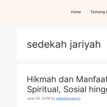
Skip
to
Home
Tentang 
content
sedekah jariyah
Hikmah dan Manfaat
Spiritual, Sosial hi
June 29, 2026
by
wakafquranorg