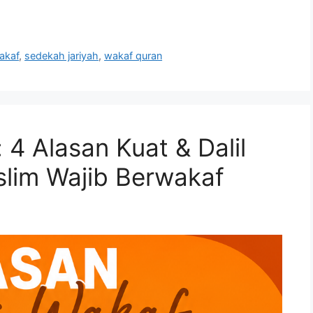
akaf
,
sedekah jariyah
,
wakaf quran
4 Alasan Kuat & Dalil
lim Wajib Berwakaf