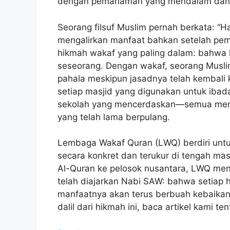
dengan pemahaman yang mendalam dan m
Seorang filsuf Muslim pernah berkata: “Ha
mengalirkan manfaat bahkan setelah pemil
hikmah wakaf yang paling dalam: bahwa k
seseorang. Dengan wakaf, seorang Musli
pahala meskipun jasadnya telah kembali 
setiap masjid yang digunakan untuk ibad
sekolah yang mencerdaskan—semua menga
yang telah lama berpulang.
Lembaga Wakaf Quran (LWQ) berdiri unt
secara konkret dan terukur di tengah m
Al-Quran ke pelosok nusantara, LWQ men
telah diajarkan Nabi SAW: bahwa setiap h
manfaatnya akan terus berbuah kebaika
dalil dari hikmah ini, baca artikel kami te