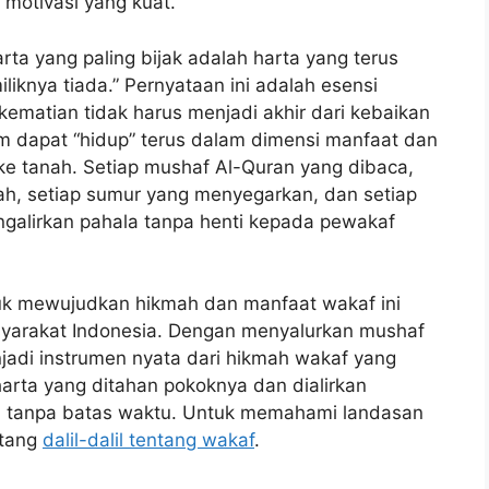
otivasi yang kuat.
rta yang paling bijak adalah harta yang terus
iknya tiada.” Pernyataan ini adalah esensi
ematian tidak harus menjadi akhir dari kebaikan
m dapat “hidup” terus dalam dimensi manfaat dan
ke tanah. Setiap mushaf Al-Quran yang dibaca,
ah, setiap sumur yang menyegarkan, dan setiap
lirkan pahala tanpa henti kepada pewakaf
uk mewujudkan hikmah dan manfaat wakaf ini
asyarakat Indonesia. Dengan menyalurkan mushaf
jadi instrumen nyata dari hikmah wakaf yang
arta yang ditahan pokoknya dan dialirkan
n tanpa batas waktu. Untuk memahami landasan
ntang
dalil-dalil tentang wakaf
.