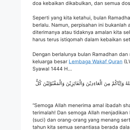
doa kebaikan dikabulkan, dan semua dos
Seperti yang kita ketahui, bulan Ramad
berlalu. Namun, perpisahan ini bukanlah a
diterimanya atau tidaknya amalan kita se
harus terus istiqomah dalam kebaikan se
Dengan berlalunya bulan Ramadhan dan
keluarga besar
Lembaga Wakaf Quran
(LW
Syawal 1444 H…
لهُ وَاِيَّاكُمْ مِنَ الْعَاءِدِيْنَ وَالْفَائِزِيْنَ وَالْمَقْبُوْلِيْنَ كُلُّ
“Semoga Allah menerima amal ibadah sha
terimalah! Dan semoga Allah menjadikan
(suci) dan orang-orang yang menang sert
tahun kita semua senantiasa berada dala