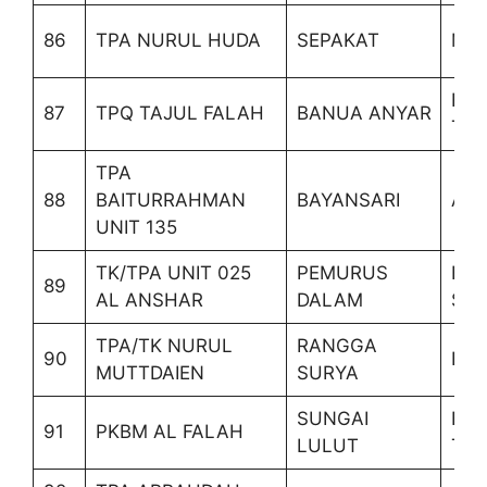
86
TPA NURUL HUDA
SEPAKAT
MA
BA
87
TPQ TAJUL FALAH
BANUA ANYAR
TIM
TPA
88
BAITURRAHMAN
BAYANSARI
AN
UNIT 135
TK/TPA UNIT 025
PEMURUS
BA
89
AL ANSHAR
DALAM
SEL
TPA/TK NURUL
RANGGA
90
BE
MUTTDAIEN
SURYA
SUNGAI
BA
91
PKBM AL FALAH
LULUT
TIM