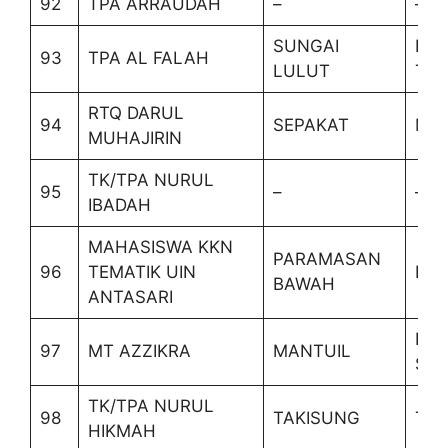
92
TPA ARRAUDAH
–
–
SUNGAI
BA
93
TPA AL FALAH
LULUT
TIM
RTQ DARUL
94
SEPAKAT
MA
MUHAJIRIN
TK/TPA NURUL
95
–
–
IBADAH
MAHASISWA KKN
PARAMASAN
96
TEMATIK UIN
PA
BAWAH
ANTASARI
BA
97
MT AZZIKRA
MANTUIL
SEL
TK/TPA NURUL
98
TAKISUNG
TAK
HIKMAH