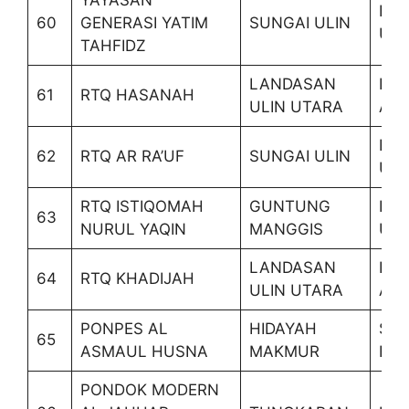
YAYASAN
BA
60
GENERASI YATIM
SUNGAI ULIN
UT
TAHFIDZ
LANDASAN
LIA
61
RTQ HASANAH
ULIN UTARA
AN
BA
62
RTQ AR RA’UF
SUNGAI ULIN
UT
RTQ ISTIQOMAH
GUNTUNG
LA
63
NURUL YAQIN
MANGGIS
ULI
LANDASAN
LIA
64
RTQ KHADIJAH
ULIN UTARA
AN
PONPES AL
HIDAYAH
SIM
65
ASMAUL HUSNA
MAKMUR
EM
PONDOK MODERN