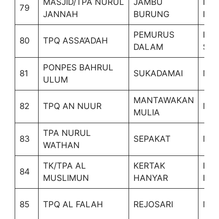
MASJID/TPA NURUL
JAMBU
BE
79
JANNAH
BURUNG
BA
PEMURUS
BA
80
TPQ ASSA’ADAH
DALAM
SEL
PONPES BAHRUL
81
SUKADAMAI
MA
ULUM
MANTAWAKAN
82
TPQ AN NUUR
MA
MULIA
TPA NURUL
83
SEPAKAT
MA
WATHAN
TK/TPA AL
KERTAK
KER
84
MUSLIMUN
HANYAR
HA
85
TPQ AL FALAH
REJOSARI
MA