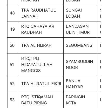
HIDAYAH
LOBAN
LO
TPA RAUDHATUL
SUNGAI
SUN
48
JANNAH
LOBAN
LO
RTQ CAHAYA AR
LANDASAN
LA
49
RAUDHAH
ULIN TIMUR
ULI
50
TPA AL HIJRAH
SEGUMBANG
BAT
RTQ/TPQ
SYAMSUDDIN
LA
51
HIDAYATULLAH
NOOR
ULI
MANGGIS
BANUA
KER
52
TPA HIJRATUL FIKRI
HANYAR
HA
RTQ ISTIQAMAH
PARINGIN
53
PAR
BATU PIRING
KOTA