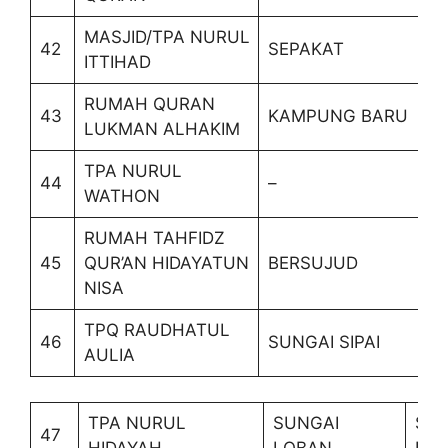
MASJID/TPA NURUL
42
SEPAKAT
ITTIHAD
RUMAH QURAN
43
KAMPUNG BARU
LUKMAN ALHAKIM
TPA NURUL
44
–
WATHON
RUMAH TAHFIDZ
45
QUR’AN HIDAYATUN
BERSUJUD
NISA
TPQ RAUDHATUL
46
SUNGAI SIPAI
AULIA
TPA NURUL
SUNGAI
SUN
47