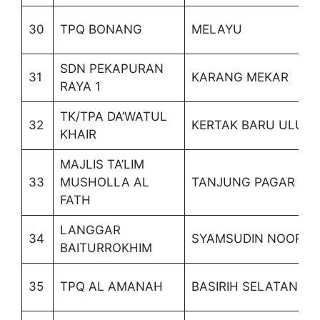
30
TPQ BONANG
MELAYU
SDN PEKAPURAN
31
KARANG MEKAR
RAYA 1
TK/TPA DA’WATUL
32
KERTAK BARU ULU
KHAIR
MAJLIS TA’LIM
33
MUSHOLLA AL
TANJUNG PAGAR
FATH
LANGGAR
34
SYAMSUDIN NOOR
BAITURROKHIM
35
TPQ AL AMANAH
BASIRIH SELATAN