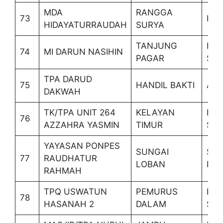
MDA
RANGGA
73
BE
HIDAYATURRAUDAH
SURYA
TANJUNG
BA
74
MI DARUN NASIHIN
PAGAR
SEL
TPA DARUD
75
HANDIL BAKTI
AL
DAKWAH
TK/TPA UNIT 264
KELAYAN
BA
76
AZZAHRA YASMIN
TIMUR
SEL
YAYASAN PONPES
SUNGAI
SUN
77
RAUDHATUR
LOBAN
LO
RAHMAH
TPQ USWATUN
PEMURUS
BA
78
HASANAH 2
DALAM
SEL