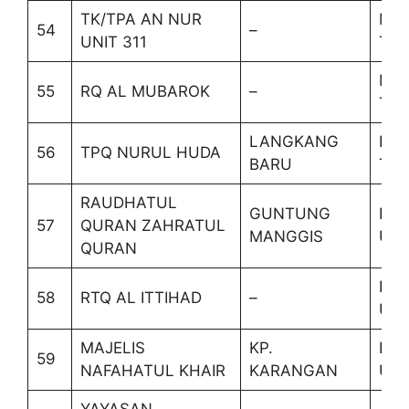
TK/TPA AN NUR
MA
54
–
UNIT 311
TIM
MA
55
RQ AL MUBAROK
–
TIM
LANGKANG
PU
56
TPQ NURUL HUDA
BARU
TIM
RAUDHATUL
GUNTUNG
LA
57
QURAN ZAHRATUL
MANGGIS
ULI
QURAN
LA
58
RTQ AL ITTIHAD
–
ULI
MAJELIS
KP.
LA
59
NAFAHATUL KHAIR
KARANGAN
ULI