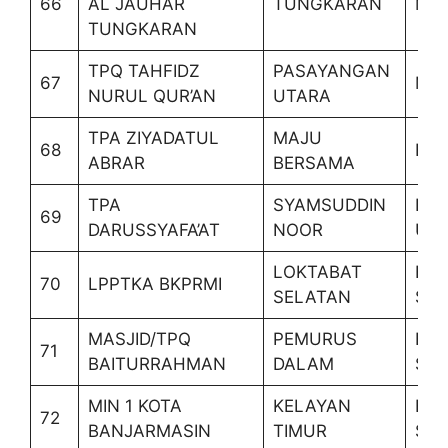
66
AL JAUHAR
TUNGKARAN
MA
TUNGKARAN
TPQ TAHFIDZ
PASAYANGAN
67
MA
NURUL QUR’AN
UTARA
TPA ZIYADATUL
MAJU
68
BAT
ABRAR
BERSAMA
TPA
SYAMSUDDIN
LA
69
DARUSSYAFA’AT
NOOR
ULI
LOKTABAT
BA
70
LPPTKA BKPRMI
SELATAN
SEL
MASJID/TPQ
PEMURUS
BA
71
BAITURRAHMAN
DALAM
SEL
MIN 1 KOTA
KELAYAN
BA
72
BANJARMASIN
TIMUR
SEL