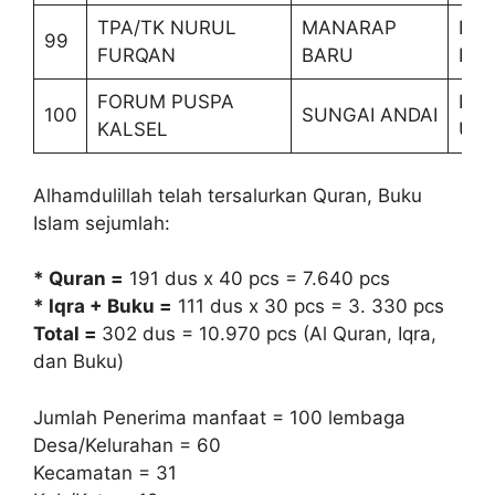
TPA/TK NURUL
MANARAP
KER
99
FURQAN
BARU
HA
FORUM PUSPA
BA
100
SUNGAI ANDAI
KALSEL
UT
Alhamdulillah telah tersalurkan Quran, Buku
Islam sejumlah:
* Quran =
191 dus x 40 pcs = 7.640 pcs
* Iqra + Buku =
111 dus x 30 pcs = 3. 330 pcs
Total =
302 dus = 10.970 pcs (Al Quran, Iqra,
dan Buku)
Jumlah Penerima manfaat = 100 lembaga
Desa/Kelurahan = 60
Kecamatan = 31